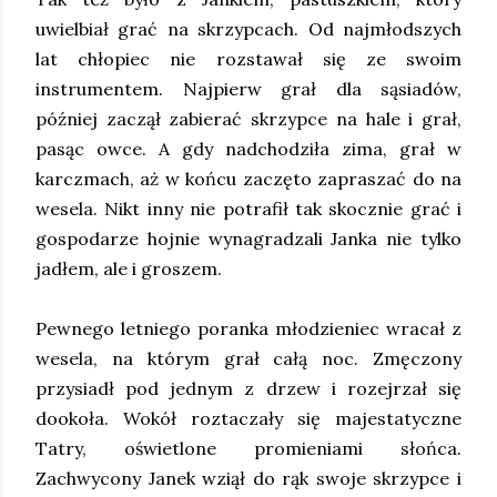
uwielbiał grać na skrzypcach. Od najmłodszych
lat chłopiec nie rozstawał się ze swoim
instrumentem. Najpierw grał dla sąsiadów,
później zaczął zabierać skrzypce na hale i grał,
pasąc owce. A gdy nadchodziła zima, grał w
karczmach, aż w końcu zaczęto zapraszać do na
wesela. Nikt inny nie potrafił tak skocznie grać i
gospodarze hojnie wynagradzali Janka nie tylko
jadłem, ale i groszem.
Pewnego letniego poranka młodzieniec wracał z
wesela, na którym grał całą noc. Zmęczony
przysiadł pod jednym z drzew i rozejrzał się
dookoła. Wokół roztaczały się majestatyczne
Tatry, oświetlone promieniami słońca.
Zachwycony Janek wziął do rąk swoje skrzypce i