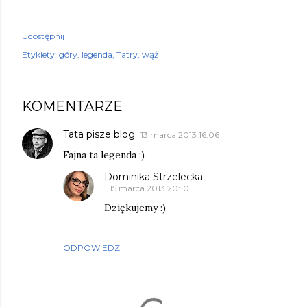
Udostępnij
Etykiety:
góry
legenda
Tatry
wąż
KOMENTARZE
Tata pisze blog
13 marca 2013 16:06
Fajna ta legenda :)
Dominika Strzelecka
15 marca 2013 20:10
Dziękujemy :)
ODPOWIEDZ