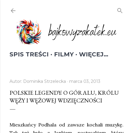
Przejdź do głównej zawartości
SPIS TREŚCI
FILMY
WIĘCEJ…
Autor:
Dominika Strzelecka
marca 03, 2013
POLSKIE LEGENDY: O GÓRALU, KRÓLU
WĘŻY I WĘŻOWEJ WDZIĘCZNOŚCI
Mieszkańcy Podhala od zawsze kochali muzykę.
Tak też było z Jankiem, pastuszkiem, który