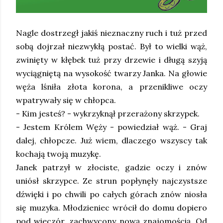
Nagle dostrzegł jakiś nieznaczny ruch i tuż przed
sobą dojrzał niezwykłą postać. Był to wielki wąż,
zwinięty w kłębek tuż przy drzewie i długą szyją
wyciągniętą na wysokość twarzy Janka. Na głowie
węża lśniła złota korona, a przenikliwe oczy
wpatrywały się w chłopca.
- Kim jesteś? - wykrzyknął przerażony skrzypek.
- Jestem Królem Węży - powiedział wąż. - Graj
dalej, chłopcze. Już wiem, dlaczego wszyscy tak
kochają twoją muzykę.
Janek patrzył w złociste, gadzie oczy i znów
uniósł skrzypce. Ze strun popłynęły najczystsze
dźwięki i po chwili po całych górach znów niosła
się muzyka. Młodzieniec wrócił do domu dopiero
pod wieczór, zachwycony nową znajomością. Od