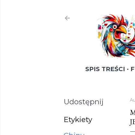
SPIS TREŚCI
F
Udostępnij
Au
M
Etykiety
J