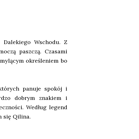
z Dalekiego Wschodu. Z
moczą paszczą. Czasami
o mylącym określeniem bo
których panuje spokój i
rdzo dobrym znakiem i
eczności. Według legend
się Qilina.