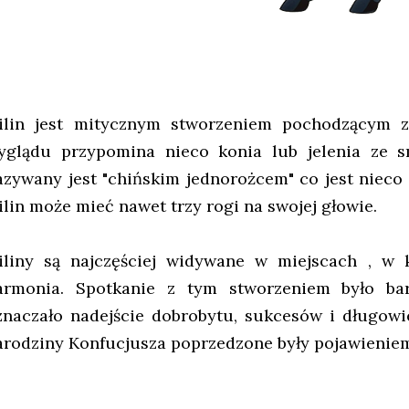
ilin jest mitycznym stworzeniem pochodzącym 
yglądu przypomina nieco konia lub jelenia ze s
azywany jest "chińskim jednorożcem" co jest niec
ilin może mieć nawet trzy rogi na swojej głowie.
iliny są najczęściej widywane w miejscach , w 
armonia. Spotkanie z tym stworzeniem było ba
znaczało nadejście dobrobytu, sukcesów i długowi
arodziny Konfucjusza poprzedzone były pojawieniem 