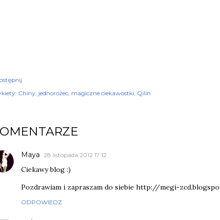
ostępnij
kiety:
Chiny
jednorożec
magiczne ciekawostki
Qilin
KOMENTARZE
Maya
28 listopada 2012 17:12
Ciekawy blog :)
Pozdrawiam i zapraszam do siebie http://megi-zcd.blogsp
ODPOWIEDZ