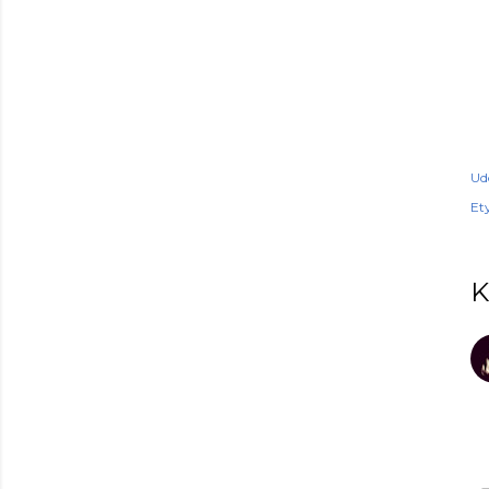
Ud
Ety