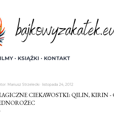
Przejdź do głównej zawartości
ILMY
KSIĄŻKI
KONTAKT
tor:
Mariusz Strzelecki
listopada 24, 2012
AGICZNE CIEKAWOSTKI: QILIN, KIRIN -
EDNOROŻEC