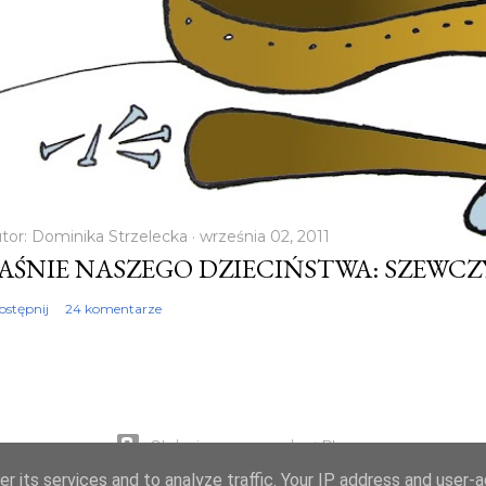
tor:
Dominika Strzelecka
września 02, 2011
AŚNIE NASZEGO DZIECIŃSTWA: SZEWC
ostępnij
24 komentarze
Obsługiwane przez usługę Blogger
r its services and to analyze traffic. Your IP address and user-
Autor obrazów motywu:
Mae Burke