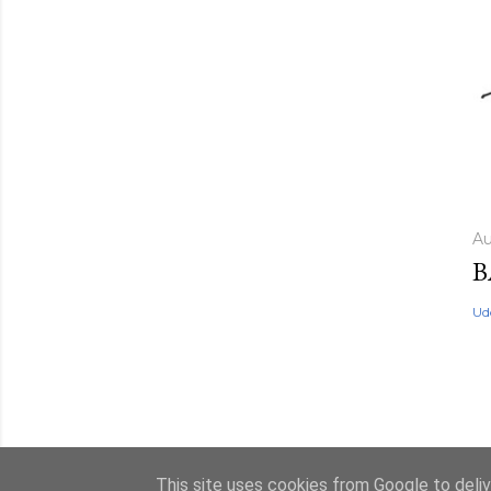
Au
B
Ud
This site uses cookies from Google to delive