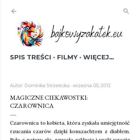
Przejdź do głównej zawartości
SPIS TREŚCI
FILMY
WIĘCEJ…
Autor:
Dominika Strzelecka
września 05, 2012
MAGICZNE CIEKAWOSTKI:
CZAROWNICA
Czarownica to kobieta, która zyskała umiejętność
rzucania czarów dzięki konszachtom z diabłem.
Była z natury zła, rzucała zaklęcia i uroki wrogie