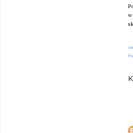
P
w
s
Ud
Ety