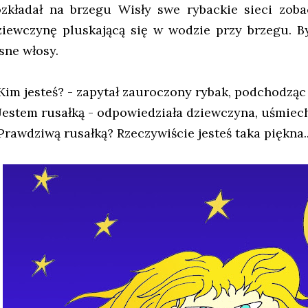
ozkładał na brzegu Wisły swe rybackie sieci zoba
ziewczynę pluskającą się w wodzie przy brzegu. By
sne włosy.
 Kim jesteś? - zapytał zauroczony rybak, podchodząc 
 Jestem rusałką - odpowiedziała dziewczyna, uśmiec
 Prawdziwą rusałką? Rzeczywiście jesteś taka piękna..