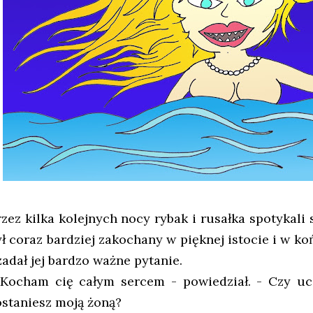
rzez kilka kolejnych nocy rybak i rusałka spotykali 
ył coraz bardziej zakochany w pięknej istocie i w k
zadał jej bardzo ważne pytanie.
 Kocham cię całym sercem - powiedział. - Czy ucz
ostaniesz moją żoną?