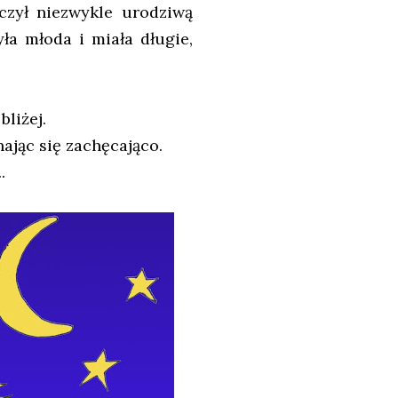
czył niezwykle urodziwą
ła młoda i miała długie,
bliżej.
hając się zachęcająco.
.