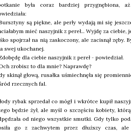
potkanie była coraz bardziej przygnębiona, a
owiedziała:
 Bursztyny są piękne, ale perły wydają mi się jeszcz
ciałabym mieć naszyjnik z pereł... Wyjdę za ciebie, j
aśko spojrzał na nią zaskoczony, ale zacisnął zęby. 
la swej ukochanej.
Zdobędę dla ciebie naszyjnik z pereł - powiedział.
 Och zrobisz to dla mnie? Naprawdę?
dy skinął głową, rusałka uśmiechnęła się promienni
śród rzecznych fal.
łody rybak sprzedał co mógł i wkrótce kupił naszyjni
zego będzie żył, ale myśl o szczęściu kobiety, któ
dpędzała od niego wszystkie smutki. Gdy tylko poda
osiła go z zachwytem przez dłuższy czas, ale