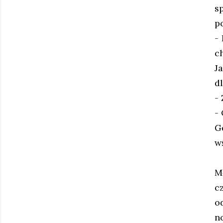
s
p
-
ch
J
d
- 
-
G
w
M
c
o
n