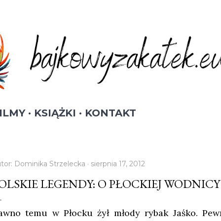
Przejdź do głównej zawartości
ILMY
KSIĄŻKI
KONTAKT
tor:
Dominika Strzelecka
sierpnia 17, 2012
OLSKIE LEGENDY: O PŁOCKIEJ WODNICY
awno temu w Płocku żył młody rybak Jaśko. Pewn