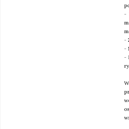
p
-
m
m
-
-
-
r
W
p
w
o
w