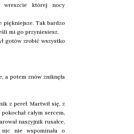
ż wreszcie której nocy
e piękniejsze. Tak bardzo
eśli mi go przyniesiesz.
Był gotów zrobić wszystko
e, a potem znów zniknęła
k z pereł. Martwił się, z
rą pokochał całym sercem,
rował naszyjnik rusałce,
 nic nie wspominała o