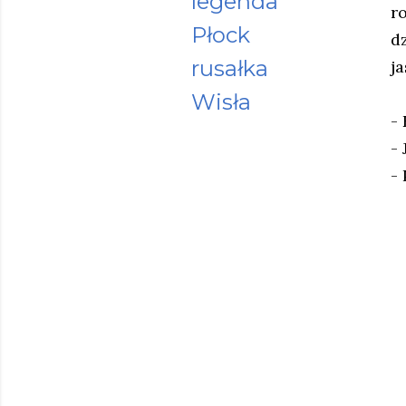
legenda
r
Płock
d
rusałka
ja
Wisła
-
-
-