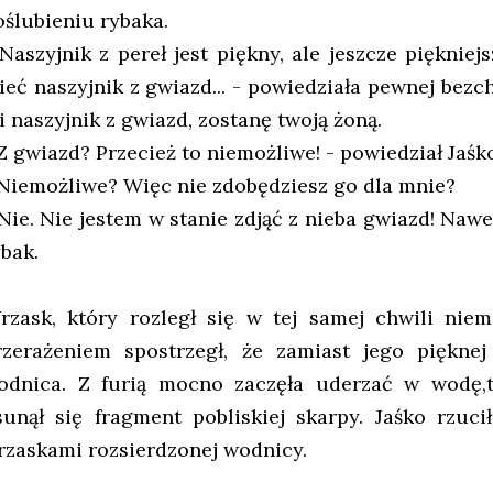
oślubieniu rybaka.
 Naszyjnik z pereł jest piękny, ale jeszcze piękniej
ieć naszyjnik z gwiazd... - powiedziała pewnej bezch
i naszyjnik z gwiazd, zostanę twoją żoną.
 Z gwiazd? Przecież to niemożliwe! - powiedział Jaśk
 Niemożliwe? Więc nie zdobędziesz go dla mnie?
 Nie. Nie jestem w stanie zdjąć z nieba gwiazd! Nawe
ybak.
rzask, który rozległ się w tej samej chwili niem
rzerażeniem spostrzegł, że zamiast jego pięknej 
odnica. Z furią mocno zaczęła uderzać w wodę,t
sunął się fragment pobliskiej skarpy. Jaśko rzuci
rzaskami rozsierdzonej wodnicy.