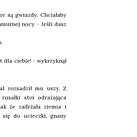
sze są gwiazdy. Chciałaby
murnej nocy. - Jeśli dasz
o.
t dla ciebie! - wykrzyknął
al rozsadził mu uszy. Z
rusałki stoi odrażająca
ak że zadrżała ziemia i
ł się do ucieczki, gnany