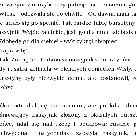
ziewczyna zmrużyła oczy, patrząc na rozmarzonego 
 Wiesz - odezwała się po chwili. - Od dawna mam ta
ie udało się go spełnić. Tak bardzo lubię bursztyny
szyjnik. Wyjdę za ciebie, jeśli go dla mnie zdobędzie
 Zdobędę go dla ciebie! - wykrzyknął chłopiec.
 Naprawdę?
 Tak. Zrobię to. Dostaniesz naszyjnik z bursztynów.
dy rusałka zniknęła w ciemnych odmętach Wisły, ry
ursztyny były niezwykle cenne, ale postanowił, ż
dobyć.
aśko natrudził się co niemiara, ale po kilku dn
lśniewający naszyjnik złożony z okazałych bursz
łońce, udał się nad rzekę i podarował rusałce p
achwycona i natychmiast założyła naszyjnik. 