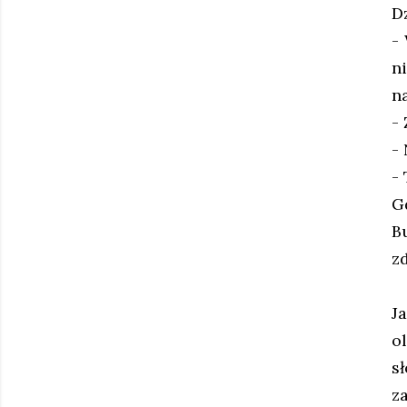
D
-
n
na
-
-
-
G
B
z
J
o
s
z