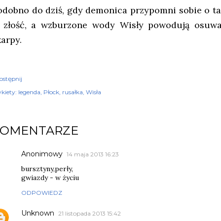
odobno do dziś, gdy demonica przypomni sobie o 
 złość, a wzburzone wody Wisły powodują osuwan
karpy.
ostępnij
kiety:
legenda
Płock
rusałka
Wisła
KOMENTARZE
Anonimowy
14 maja 2013 16:23
bursztyny,perły,
gwiazdy - w życiu
ODPOWIEDZ
Unknown
21 listopada 2013 15:42