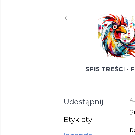
SPIS TREŚCI
F
Udostępnij
Au
P
Etykiety
D