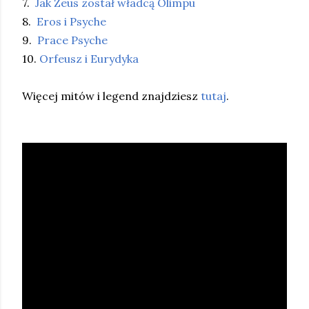
7.
Jak Zeus został władcą Olimpu
8.
Eros i Psyche
9.
Prace Psyche
10.
Orfeusz i Eurydyka
Więcej mitów i legend znajdziesz
tutaj
.