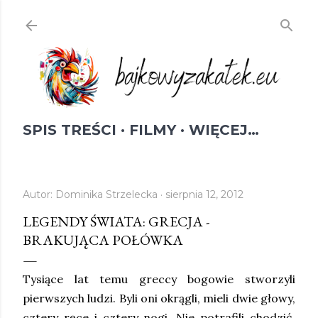
Przejdź do głównej zawartości
SPIS TREŚCI
FILMY
WIĘCEJ…
Autor:
Dominika Strzelecka
sierpnia 12, 2012
LEGENDY ŚWIATA: GRECJA -
BRAKUJĄCA POŁÓWKA
Tysiące lat temu greccy bogowie stworzyli
pierwszych ludzi. Byli oni okrągli, mieli dwie głowy,
cztery ręce i cztery nogi. Nie potrafili chodzić,