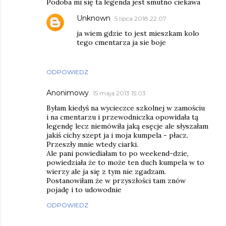
Podoba mi się ta legenda jest smutno ciekawa
Unknown
5 lipca 2018 22:07
ja wiem gdzie to jest mieszkam kolo
tego cmentarza ja sie boje
ODPOWIEDZ
Anonimowy
15 maja 2013 15:03
Byłam kiedyś na wycieczce szkolnej w zamościu
i na cmentarzu i przewodniczka opowidała tą
legendę lecz niemówiła jaką esęcje ale słyszałam
jakiś cichy szept ja i moja kumpela - płacz.
Przeszły mnie wtedy ciarki.
Ale pani powiediałam to po weekend-dzie,
powiedziała że to może ten duch kumpela w to
wierzy ale ja się z tym nie zgadzam.
Postanowiłam że w przyszłości tam znów
pojadę i to udowodnie
ODPOWIEDZ