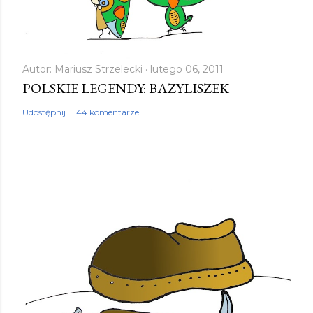
l
i
j
k
Autor:
Mariusz Strzelecki
lutego 06, 2011
POLSKIE LEGENDY: BAZYLISZEK
o
m
Udostępnij
44 komentarze
e
n
t
a
r
z