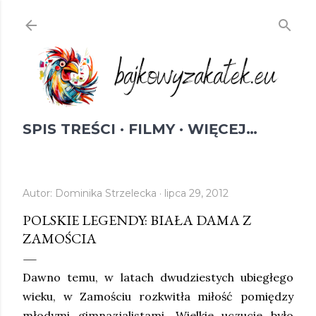
Przejdź do głównej zawartości
SPIS TREŚCI
FILMY
WIĘCEJ…
Autor:
Dominika Strzelecka
lipca 29, 2012
POLSKIE LEGENDY: BIAŁA DAMA Z
ZAMOŚCIA
Dawno temu, w latach dwudziestych ubiegłego
wieku, w Zamościu rozkwitła miłość pomiędzy
młodymi gimnazjalistami. Wielkie uczucie było