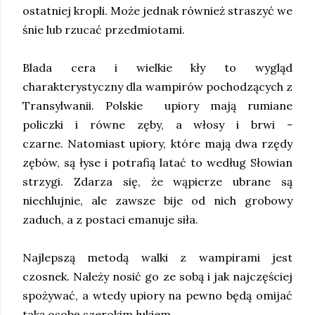
ostatniej kropli. Może jednak również straszyć we
śnie lub rzucać przedmiotami.
Blada cera i wielkie kły to wygląd
charakterystyczny dla wampirów pochodzących z
Transylwanii. Polskie upiory mają rumiane
policzki i równe zęby, a włosy i brwi -
czarne. Natomiast upiory, które mają dwa rzędy
zębów, są łyse i potrafią latać to według Słowian
strzygi. Zdarza się, że wąpierze ubrane są
niechlujnie, ale zawsze bije od nich grobowy
zaduch, a z postaci emanuje siła.
Najlepszą metodą walki z wampirami jest
czosnek. Należy nosić go ze sobą i jak najczęściej
spożywać, a wtedy upiory na pewno będą omijać
taką osobę szerokim łukiem.