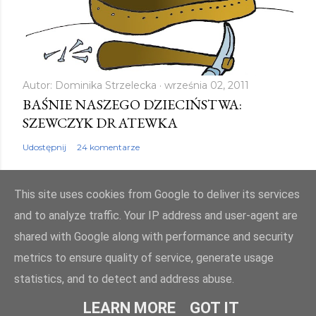
Autor:
Dominika Strzelecka
września 02, 2011
BAŚNIE NASZEGO DZIECIŃSTWA:
SZEWCZYK DRATEWKA
Udostępnij
24 komentarze
This site uses cookies from Google to deliver its services
and to analyze traffic. Your IP address and user-agent are
shared with Google along with performance and security
Obsługiwane przez usługę Blogger
metrics to ensure quality of service, generate usage
Autor obrazów motywu:
Mae Burke
statistics, and to detect and address abuse.
© bajkowyzakatek.eu 2010 - 2024. Wszelkie prawa zastrzeżone
LEARN MORE
GOT IT