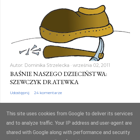
r
z
Autor:
Dominika Strzelecka
września 02, 2011
BAŚNIE NASZEGO DZIECIŃSTWA:
SZEWCZYK DRATEWKA
Udostępnij
24 komentarze
This site uses cookies from Google to deliver its services
and to analyze traffic. Your IP address and user-agent are
shared with Google along with performance and security
Obsługiwane przez usługę Blogger