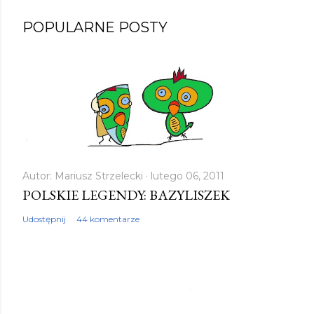
P
POPULARNE POSTY
r
z
e
ś
l
i
j
k
Autor:
Mariusz Strzelecki
lutego 06, 2011
POLSKIE LEGENDY: BAZYLISZEK
o
m
Udostępnij
44 komentarze
e
n
t
a