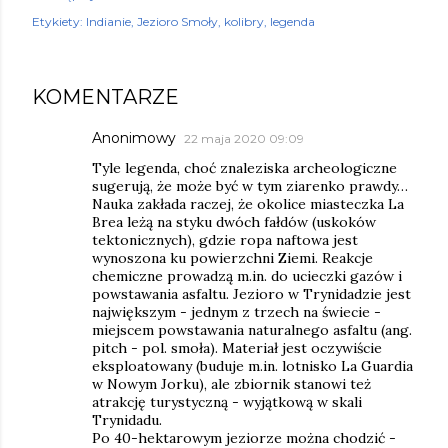
Etykiety:
Indianie
Jezioro Smoły
kolibry
legenda
KOMENTARZE
Anonimowy
22 maja 2020 09:09
Tyle legenda, choć znaleziska archeologiczne
sugerują, że może być w tym ziarenko prawdy…
Nauka zakłada raczej, że okolice miasteczka La
Brea leżą na styku dwóch fałdów (uskoków
tektonicznych), gdzie ropa naftowa jest
wynoszona ku powierzchni Ziemi. Reakcje
chemiczne prowadzą m.in. do ucieczki gazów i
powstawania asfaltu. Jezioro w Trynidadzie jest
największym - jednym z trzech na świecie -
miejscem powstawania naturalnego asfaltu (ang.
pitch - pol. smoła). Materiał jest oczywiście
eksploatowany (buduje m.in. lotnisko La Guardia
w Nowym Jorku), ale zbiornik stanowi też
atrakcję turystyczną - wyjątkową w skali
Trynidadu.
Po 40-hektarowym jeziorze można chodzić -