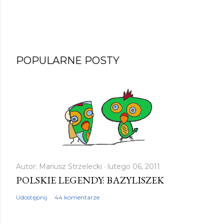
P
POPULARNE POSTY
r
z
e
ś
l
i
j
k
Autor:
Mariusz Strzelecki
lutego 06, 2011
POLSKIE LEGENDY: BAZYLISZEK
o
m
Udostępnij
44 komentarze
e