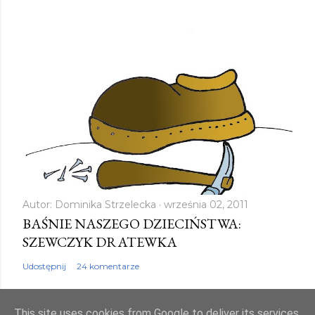
n
t
a
r
z
Autor:
Dominika Strzelecka
września 02, 2011
BAŚNIE NASZEGO DZIECIŃSTWA:
SZEWCZYK DRATEWKA
Udostępnij
24 komentarze
This site uses cookies from Google to deliver its services