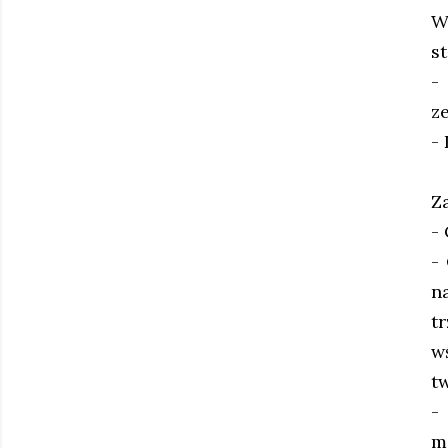
W
s
-
z
-
Z
-
-
n
t
w
tw
-
m