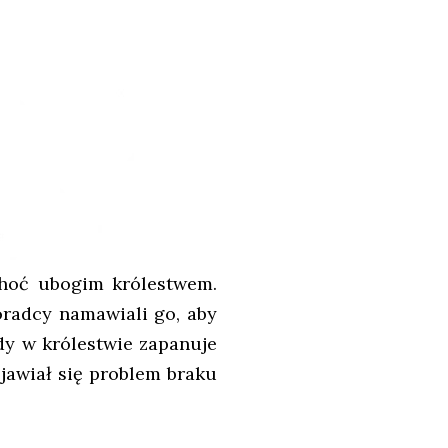
choć ubogim królestwem.
Doradcy namawiali go, aby
edy w królestwie zapanuje
pojawiał się problem braku