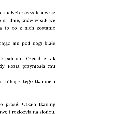
le małych rzeczek, a wraz
e na dnie, znów wpadł we
 a to co z nich zostanie
zucając mu pod nogi białe
ć palcami. Czesał je tak
edy Rózia przyniosła mu
em utkaj z tego tkaninę i
o prosił. Utkała tkaninę
awę i rozłożyła na słońcu.