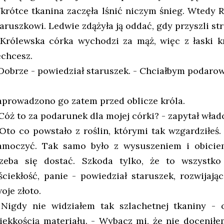
krótce tkanina zaczęła lśnić niczym śnieg. Wtedy Ró
taruszkowi. Ledwie zdążyła ją oddać, gdy przyszli str
 Królewska córka wychodzi za mąż, więc z łaski k
echcesz.
 Dobrze - powiedział staruszek. - Chciałbym podaro
aprowadzono go zatem przed oblicze króla.
 Cóż to za podarunek dla mojej córki? - zapytał wład
 Oto co powstało z roślin, którymi tak wzgardziłeś. 
amoczyć. Tak samo było z wysuszeniem i obiciem
rzeba się dostać. Szkoda tylko, że to wszystko
ściekłość, panie - powiedział staruszek, rozwijając
oje złoto.
 Nigdy nie widziałem tak szlachetnej tkaniny - 
iękkością materiału. - Wybacz mi, że nie docenił