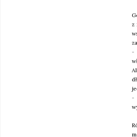
G
z
w
z
-
w
A
d
je
-
w
R
m