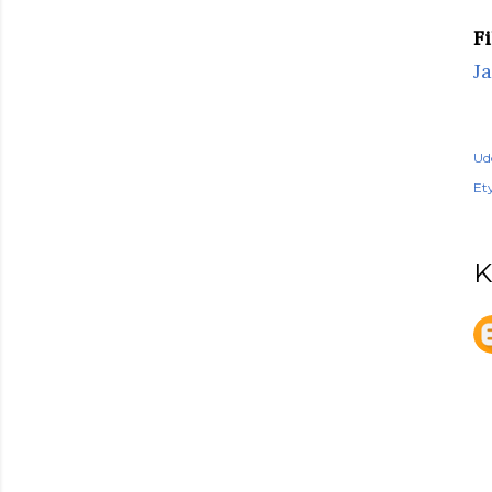
F
J
Ud
Ety