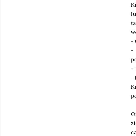
K
l
t
w
-
-
p
-
- 
K
p
O
z
c