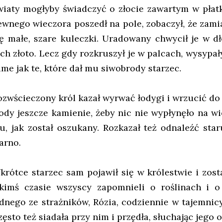
wiaty mogłyby świadczyć o złocie zawartym w płatk
ewnego wieczora poszedł na pole, zobaczył, że zami
ię małe, szare kuleczki. Uradowany chwycił je w dł
ich złoto. Lecz gdy rozkruszył je w palcach, wysypały
ame jak te, które dał mu siwobrody starzec.
ozwścieczony król kazał wyrwać łodygi i wrzucić do
ody jeszcze kamienie, żeby nic nie wypłynęło na wi
u, jak został oszukany. Rozkazał też odnaleźć star
arno.
krótce starzec sam pojawił się w królestwie i zost
akimś czasie wszyscy zapomnieli o roślinach i o
ednego ze strażników, Rózia, codziennie w tajemnic
zęsto też siadała przy nim i przędła, słuchając jego 