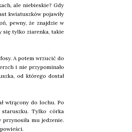
ach, ale niebieskie? Gdy
ast kwiatuszków pojawiły
oń, pewny, że znajdzie w
 się tylko ziarenka, takie
 fosy. A potem wrzucić do
erzch i nie przypominało
uszka, od którego dostał
ał wtrącony do lochu. Po
 staruszku. Tylko córka
y przynosiła mu jedzenie.
opowieści.