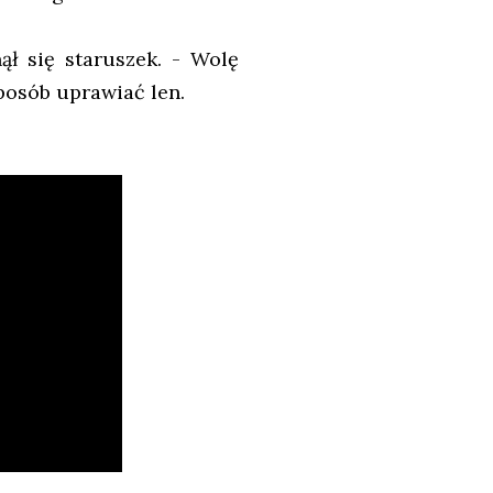
ął się staruszek. - Wolę
posób uprawiać len.