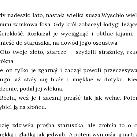
dy nadeszło lato, nastała wielka susza.Wyschło wie
 nimi zamkowa fosa. Gdy król zobaczył łodygi leżąc
ściekłość. Rozkazał je wyciągnąć i obtłuc kijami,
anieść do staruszka, na dowód jego oszustwa.
 Oto twoje złoto, starcze! - szydzili strażnicy, r
łókna.
le on tylko je zgarnął i zaczął powoli przeczesywa
ługo, aż stały się białe i miękkie w dotyku. Ki
dzenie, podał jej włókna.
 Róziu, weź je i zacznij prząść tak jak wełnę. Pot
ybiel ją na słońcu.
ózię zdziwiła prośba staruszka, ale zrobiła to o c
iękką i gładką jak jedwab. A potem wyniosła ją na tr