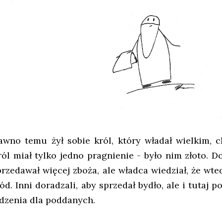
awno temu żył sobie król, który władał wielkim, 
ról miał tylko jedno pragnienie - było nim złoto. 
przedawał więcej zboża, ale władca wiedział, że wt
łód. Inni doradzali, aby sprzedał bydło, ale i tutaj 
edzenia dla poddanych.