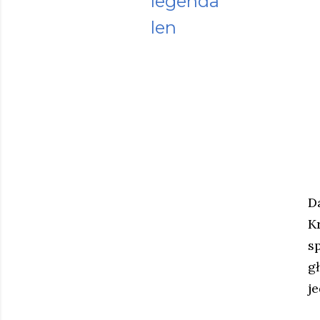
legenda
len
D
K
s
g
j