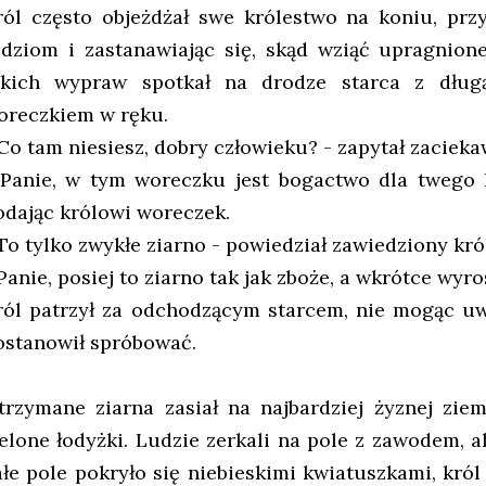
ról często objeżdżał swe królestwo na koniu, prz
udziom i zastanawiając się, skąd wziąć upragnione
akich wypraw spotkał na drodze starca z dług
oreczkiem w ręku.
 Co tam niesiesz, dobry człowieku? - zapytał zacieka
 Panie, w tym woreczku jest bogactwo dla twego l
odając królowi woreczek.
 To tylko zwykłe ziarno - powiedział zawiedziony król
Panie, posiej to ziarno tak jak zboże, a wkrótce wyro
ról patrzył za odchodzącym starcem, nie mogąc uw
ostanowił spróbować.
trzymane ziarna zasiał na najbardziej żyznej ziem
ielone łodyżki. Ludzie zerkali na pole z zawodem, al
ałe pole pokryło się niebieskimi kwiatuszkami, król 