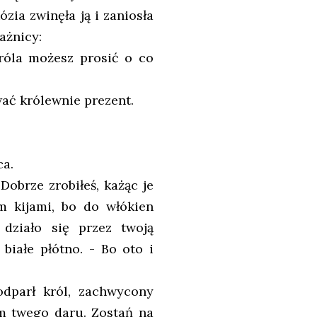
zia zwinęła ją i zaniosła
ażnicy:
róla możesz prosić o co
wać królewnie prezent.
ca.
Dobrze zrobiłeś, każąc je
 kijami, bo do włókien
 działo się przez twoją
 białe płótno. - Bo oto i
odparł król, zachwycony
em twego daru. Zostań na