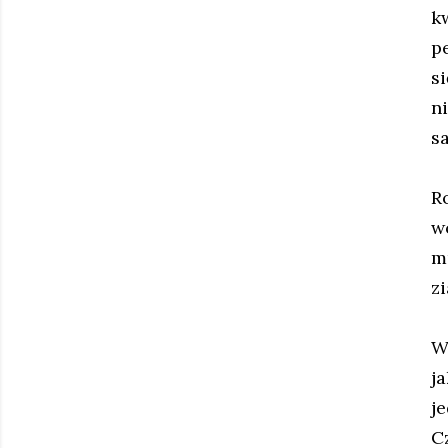
k
p
s
n
s
R
w
m
zi
W
j
j
C