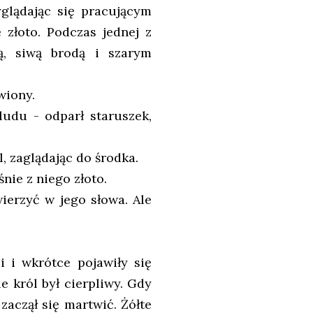
yglądając się pracującym
 złoto. Podczas jednej z
ą, siwą brodą i szarym
wiony.
udu - odparł staruszek,
, zaglądając do środka.
śnie z niego złoto.
ierzyć w jego słowa. Ale
i i wkrótce pojawiły się
e król był cierpliwy. Gdy
zaczął się martwić. Żółte