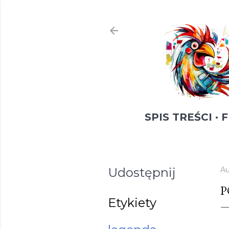
SPIS TREŚCI
F
Udostępnij
Au
P
Etykiety