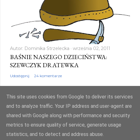
Autor:
Dominika Strzelecka
września 02, 2011
BAŚNIE NASZEGO DZIECIŃSTWA:
SZEWCZYK DRATEWKA
Udostępnij
24 komentarze
This site uses cookies from Google to deliver its services
and to analyze traffic. Your IP address and user-agent are
shared with Google along with performance and security
Obsługiwane przez usługę Blogger
metrics to ensure quality of service, generate usage
Autor obrazów motywu:
Mae Burke
statistics, and to detect and address abuse.
© bajkowyzakatek.eu 2010 - 2024. Wszelkie prawa zastrzeżone