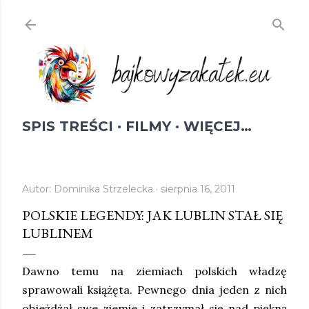
Przejdź do głównej zawartości
SPIS TREŚCI
FILMY
WIĘCEJ…
Autor:
Dominika Strzelecka
sierpnia 16, 2011
POLSKIE LEGENDY: JAK LUBLIN STAŁ SIĘ
LUBLINEM
Dawno temu na ziemiach polskich władzę
sprawowali książęta. Pewnego dnia jeden z nich
objeżdżał swe ziemie i zatrzymał się nad piękną