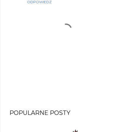
ODPOWIEDZ
P
POPULARNE POSTY
r
z