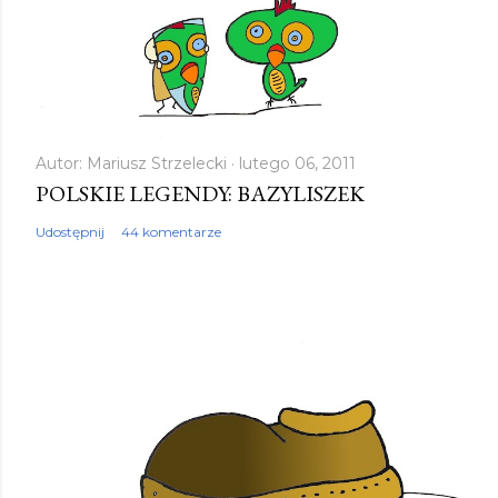
e
ś
l
i
j
k
Autor:
Mariusz Strzelecki
lutego 06, 2011
POLSKIE LEGENDY: BAZYLISZEK
o
m
Udostępnij
44 komentarze
e
n
t
a
r
z