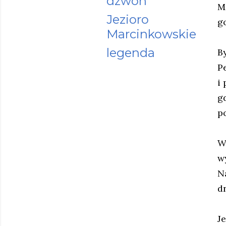
dzwon
M
Jezioro
g
Marcinkowskie
legenda
B
P
i
g
po
W
w
N
d
J