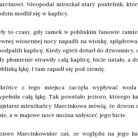
arcinowi. Nieopodal mieszkał stary pustelnik, któr
odzin modlił się w kaplicy.
yły to czasy, gdy zamek w pobliskim Janowie zamies
ewnej wiosennej nocy napadli na wioskę, splądrowal
 podpalili kaplicę. Kiedy ogień dotarł do dzwonnicy,
dy płomienie strawiły całą kaplicę, bicie ustało, a 
bliską łąkę. I tam zapadł się pod ziemię.
krótce z tego miejsca zaczęła wypływać woda 
ypełniła całą łąkę. Tak powstało jezioro, którego 
ajstarsi mieszkańcy Marcinkowa mówią, że dzwon d
nie, a w majowe noce można usłyszeć jego bicie.
ezioro Marcinkowskie zaś, ze względu na jego ksz