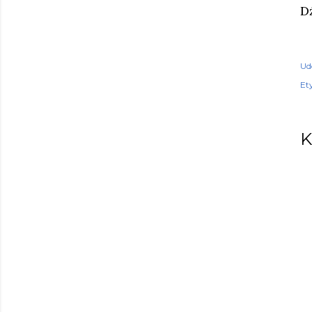
D
Ud
Ety