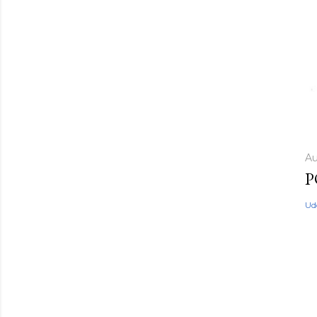
Au
P
Ud