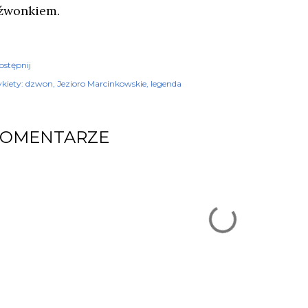
źwonkiem.
ostępnij
kiety:
dzwon
Jezioro Marcinkowskie
legenda
KOMENTARZE