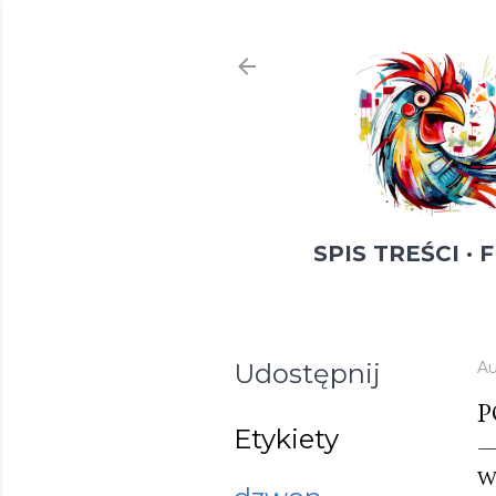
SPIS TREŚCI
F
Udostępnij
Au
P
Etykiety
W