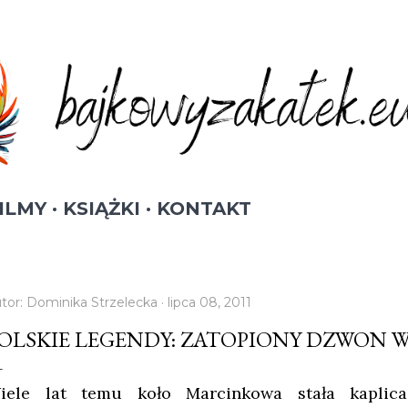
Przejdź do głównej zawartości
ILMY
KSIĄŻKI
KONTAKT
tor:
Dominika Strzelecka
lipca 08, 2011
OLSKIE LEGENDY: ZATOPIONY DZWON 
iele lat temu koło Marcinkowa stała kaplic