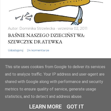
Autor:
Dominika Strzelecka
września 02, 2011
BAŚNIE NASZEGO DZIECIŃSTWA:
SZEWCZYK DRATEWKA
Udostępnij
24 komentarze
This site uses cookies from Google to deliver its services
and to analyze traffic. Your IP address and user-agent are
shared with Google along with performance and security
Obsługiwane przez usługę Blogger
metrics to ensure quality of service, generate usage
Autor obrazów motywu:
Mae Burke
statistics, and to detect and address abuse.
© bajkowyzakatek.eu 2010 - 2024. Wszelkie prawa zastrzeżone
LEARN MORE
GOT IT