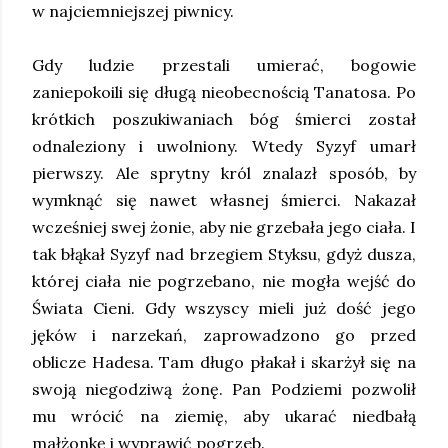
w najciemniejszej piwnicy.
Gdy ludzie przestali umierać, bogowie
zaniepokoili się długą nieobecnością Tanatosa. Po
krótkich poszukiwaniach bóg śmierci został
odnaleziony i uwolniony. Wtedy Syzyf umarł
pierwszy. Ale sprytny król znalazł sposób, by
wymknąć się nawet własnej śmierci. Nakazał
wcześniej swej żonie, aby nie grzebała jego ciała. I
tak błąkał Syzyf nad brzegiem Styksu, gdyż dusza,
której ciała nie pogrzebano, nie mogła wejść do
Świata Cieni. Gdy wszyscy mieli już dość jego
jęków i narzekań, zaprowadzono go przed
oblicze Hadesa. Tam długo płakał i skarżył się na
swoją niegodziwą żonę. Pan Podziemi pozwolił
mu wrócić na ziemię, aby ukarać niedbałą
małżonkę i wyprawić pogrzeb.