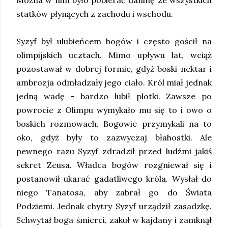
Można w nim było pobierać daninę ze wszystkich
statków płynących z zachodu i wschodu.
Syzyf był ulubieńcem bogów i często gościł na
olimpijskich ucztach. Mimo upływu lat, wciąż
pozostawał w dobrej formie, gdyż boski nektar i
ambrozja odmładzały jego ciało. Król miał jednak
jedną wadę - bardzo lubił plotki. Zawsze po
powrocie z Olimpu wymykało mu się to i owo o
boskich rozmowach. Bogowie przymykali na to
oko, gdyż były to zazwyczaj błahostki. Ale
pewnego razu Syzyf zdradził przed ludźmi jakiś
sekret Zeusa. Władca bogów rozgniewał się i
postanowił ukarać gadatliwego króla. Wysłał do
niego Tanatosa, aby zabrał go do Świata
Podziemi. Jednak chytry Syzyf urządził zasadzkę.
Schwytał boga śmierci, zakuł w kajdany i zamknął