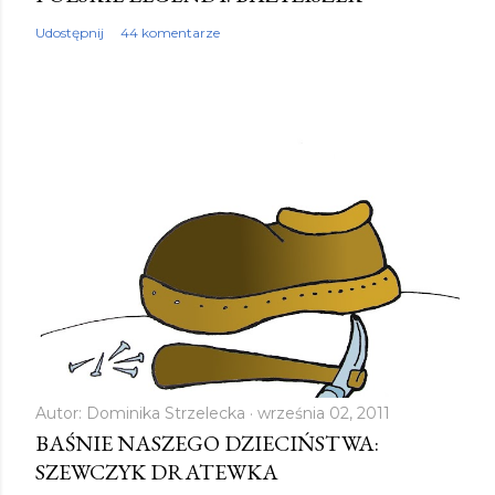
m
Udostępnij
44 komentarze
e
n
t
a
r
z
Autor:
Dominika Strzelecka
września 02, 2011
BAŚNIE NASZEGO DZIECIŃSTWA:
SZEWCZYK DRATEWKA