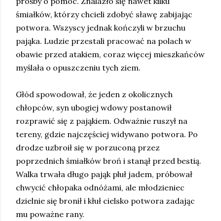
prośby o pomoc. Znalazło się nawet kilku
śmiałków, którzy chcieli zdobyć sławę zabijając
potwora. Wszyscy jednak kończyli w brzuchu
pająka. Ludzie przestali pracować na polach w
obawie przed atakiem, coraz więcej mieszkańców
myślała o opuszczeniu tych ziem.
Głód spowodował, że jeden z okolicznych
chłopców, syn ubogiej wdowy postanowił
rozprawić się z pająkiem. Odważnie ruszył na
tereny, gdzie najczęściej widywano potwora. Po
drodze uzbroił się w porzuconą przez
poprzednich śmiałków broń i stanął przed bestią.
Walka trwała długo pająk pluł jadem, próbował
chwycić chłopaka odnóżami, ale młodzieniec
dzielnie się bronił i kłuł cielsko potwora zadając
mu poważne rany.