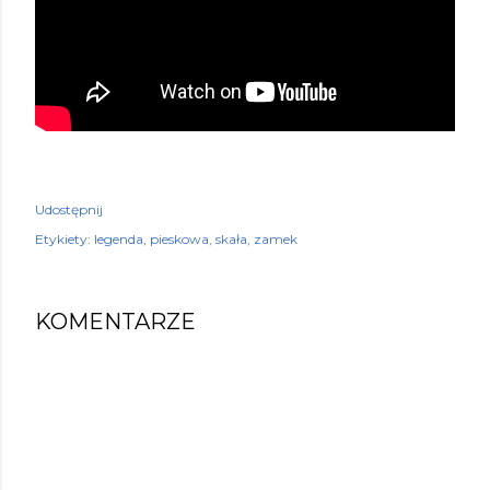
Udostępnij
Etykiety:
legenda
pieskowa
skała
zamek
KOMENTARZE