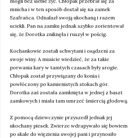
mogli bez siebie żyć. Chłopak przebrał się za
mnicha i w ten sposób dostał się na zamek
Szafrańca. Odnalazł swoją ukochaną i razem
uciekli. Pan na zamku jednak szybko zorientował
się, że Dorotka zniknęła i ruszył w pościg.
Kochankowie zostali schwytani i osądzeni za
swoje winy. A musicie wiedzieć, że za takie
porwania kary w tamtych czasach były srogie.
Chłopak został przywiązany do konia i
powłóczony po kamienistych stokach gór.
Dorotka zaś została zamknięta w jednej z baszt
zamkowych i miała tam umrzeć śmiercią głodową.
Z pomocą dziewczynie przyszedł jednak jej
ukochany piesek. Zwierze wdrapywało się bowiem
po skale do więzienia swojej pani i przynosiło