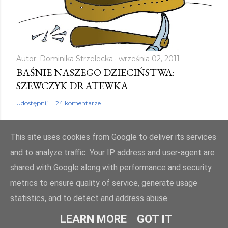
Autor:
Dominika Strzelecka
września 02, 2011
BAŚNIE NASZEGO DZIECIŃSTWA:
SZEWCZYK DRATEWKA
Udostępnij
24 komentarze
This site uses cookies from Google to deliver its services
and to analyze traffic. Your IP address and user-agent are
shared with Google along with performance and security
Obsługiwane przez usługę Blogger
metrics to ensure quality of service, generate usage
Autor obrazów motywu:
Mae Burke
statistics, and to detect and address abuse.
© bajkowyzakatek.eu 2010 - 2024. Wszelkie prawa zastrzeżone
LEARN MORE
GOT IT