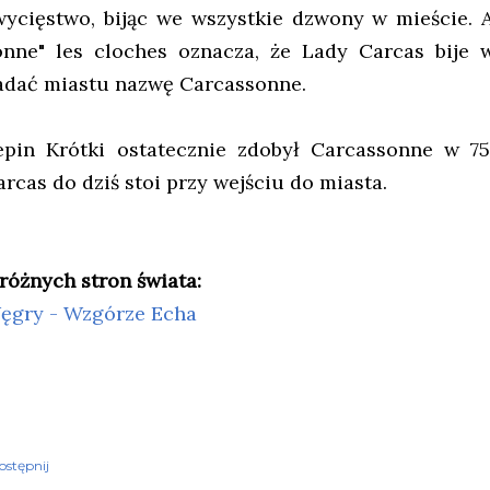
wycięstwo, bijąc we wszystkie dzwony w mieście. 
onne" les cloches oznacza, że Lady Carcas bije
adać miastu nazwę Carcassonne.
epin Krótki ostatecznie zdobył Carcassonne w 7
arcas do dziś stoi przy wejściu do miasta.
 różnych stron świata:
ęgry - Wzgórze Echa
ostępnij