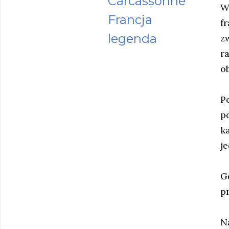
Carcassonne
W
Francja
f
legenda
z
r
o
P
p
k
j
G
p
N