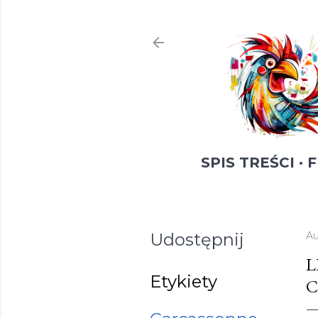
SPIS TREŚCI
F
Udostępnij
Au
L
Etykiety
C