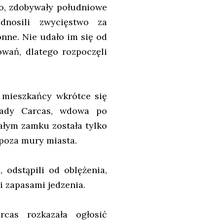
go, zdobywały południowe
dnosili zwycięstwo za
nne. Nie udało im się od
wań, dlatego rozpoczęli
 mieszkańcy wkrótce się
Lady Carcas, wdowa po
ałym zamku została tylko
ć poza mury miasta.
 odstąpili od oblężenia,
i zapasami jedzenia.
as rozkazała ogłosić