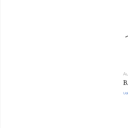
Au
B
Ud