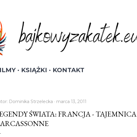
Przejdź do głównej zawartości
ILMY
KSIĄŻKI
KONTAKT
tor:
Dominika Strzelecka
marca 13, 2011
EGENDY ŚWIATA: FRANCJA - TAJEMNIC
ARCASSONNE