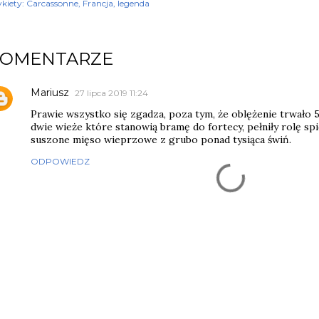
kiety:
Carcassonne
Francja
legenda
KOMENTARZE
Mariusz
27 lipca 2019 11:24
Prawie wszystko się zgadza, poza tym, że oblężenie trwało 5 l
dwie wieże które stanowią bramę do fortecy, pełniły rolę sp
suszone mięso wieprzowe z grubo ponad tysiąca świń.
ODPOWIEDZ