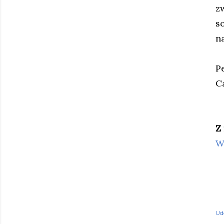
z
s
n
P
C
Z
W
Ud