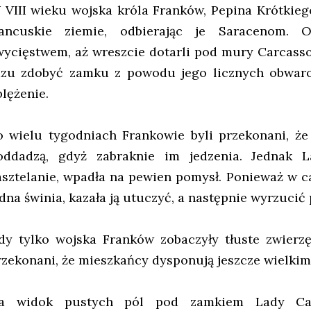
 VIII wieku wojska króla Franków, Pepina Krótkie
rancuskie ziemie, odbierając je Saracenom. O
wycięstwem, aż wreszcie dotarli pod mury Carcasso
azu zdobyć zamku z powodu jego licznych obwaro
blężenie.
o wielu tygodniach Frankowie byli przekonani, że
oddadzą, gdyż zabraknie im jedzenia. Jednak 
asztelanie, wpadła na pewien pomysł. Ponieważ w c
edna świnia, kazała ją utuczyć, a następnie wyrzuci
dy tylko wojska Franków zobaczyły tłuste zwierzę,
rzekonani, że mieszkańcy dysponują jeszcze wielkim
a widok pustych pól pod zamkiem Lady Carc