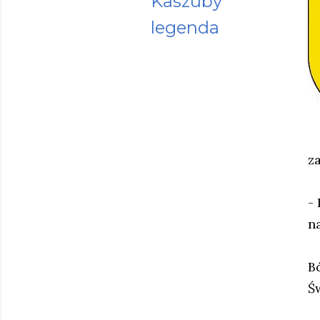
Kaszuby
legenda
z
- 
n
B
Św