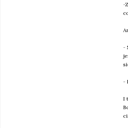
-
c
A
-
j
si
-
I
B
c