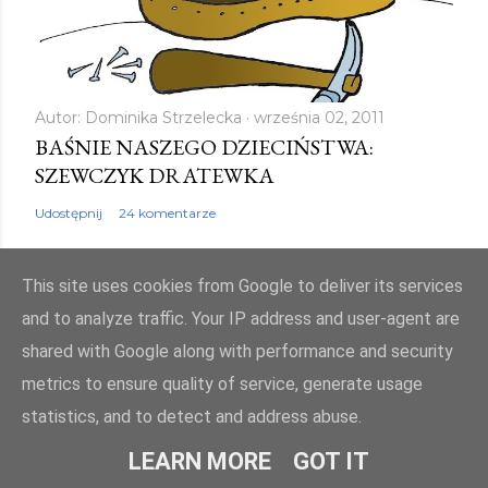
Autor:
Dominika Strzelecka
września 02, 2011
BAŚNIE NASZEGO DZIECIŃSTWA:
SZEWCZYK DRATEWKA
Udostępnij
24 komentarze
This site uses cookies from Google to deliver its services
and to analyze traffic. Your IP address and user-agent are
shared with Google along with performance and security
Obsługiwane przez usługę Blogger
metrics to ensure quality of service, generate usage
Autor obrazów motywu:
Mae Burke
statistics, and to detect and address abuse.
© bajkowyzakatek.eu 2010 - 2024. Wszelkie prawa zastrzeżone
LEARN MORE
GOT IT