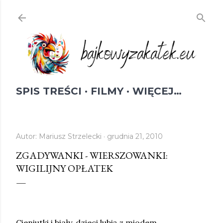
Przejdź do głównej zawartości
SPIS TREŚCI
FILMY
WIĘCEJ…
Autor:
Mariusz Strzelecki
grudnia 21, 2010
ZGADYWANKI - WIERSZOWANKI:
WIGILIJNY OPŁATEK
Cieniutki i biały, dzieci lubią z miodem