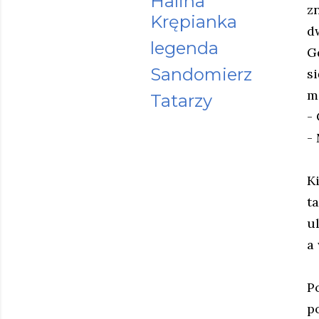
Halina
z
Krępianka
d
legenda
G
Sandomierz
s
m
Tatarzy
-
-
K
t
u
a
P
p