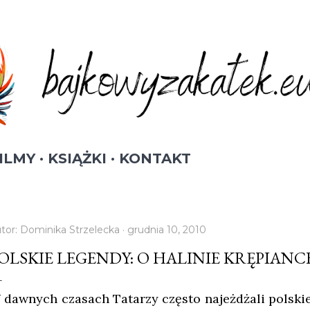
Przejdź do głównej zawartości
ILMY
KSIĄŻKI
KONTAKT
tor:
Dominika Strzelecka
grudnia 10, 2010
OLSKIE LEGENDY: O HALINIE KRĘPIANC
 dawnych czasach Tatarzy często najeżdżali polskie 