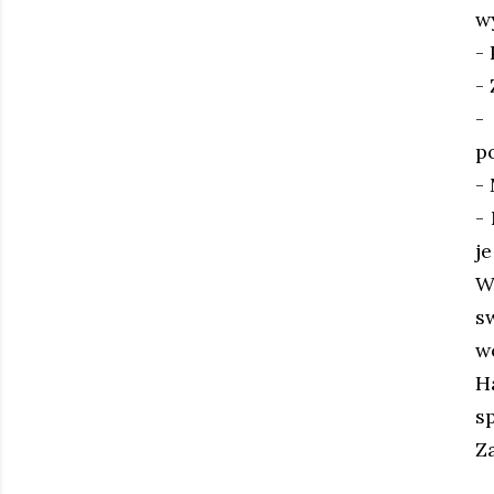
w
-
-
-
p
- 
-
j
W
s
w
H
s
Z