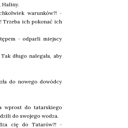
 Haliny.
ichkolwiek warunków?! -
ć! Trzeba ich pokonać ich
tępem - odparli miejscy
 Tak długo nalegała, aby
oszła do nowego dowódcy
a wprost do tatarskiego
dzili do swojego wodza.
dza cię do Tatarów?! -