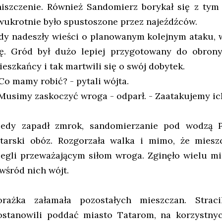
niszczenie. Również Sandomierz borykał się z tym
wukrotnie było spustoszone przez najeźdźców.
dy nadeszły wieści o planowanym kolejnym ataku, w
ię. Gród był dużo lepiej przygotowany do obrony
ieszkańcy i tak martwili się o swój dobytek.
 Co mamy robić? - pytali wójta.
 Musimy zaskoczyć wroga - odparł. - Zaatakujemy ich
iedy zapadł zmrok, sandomierzanie pod wodzą P
atarski obóz. Rozgorzała walka i mimo, że mieszc
legli przeważającym siłom wroga. Zginęło wielu m
 wśród nich wójt.
orażka załamała pozostałych mieszczan. Straci
ostanowili poddać miasto Tatarom, na korzystny