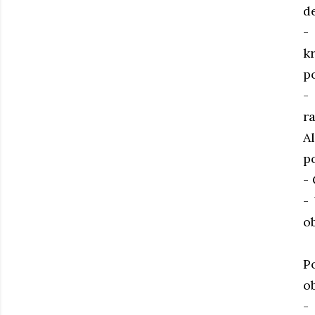
d
-
k
p
-
ra
A
po
- 
-
o
P
o
-