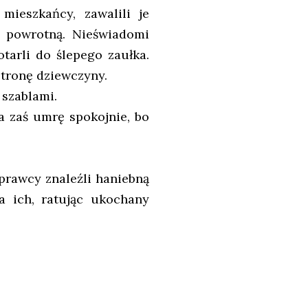
mieszkańcy, zawalili je
ę powrotną. Nieświadomi
tarli do ślepego zaułka.
 stronę dziewczyny.
z szablami.
Ja zaś umrę spokojnie, bo
 oprawcy znaleźli haniebną
a ich, ratując ukochany