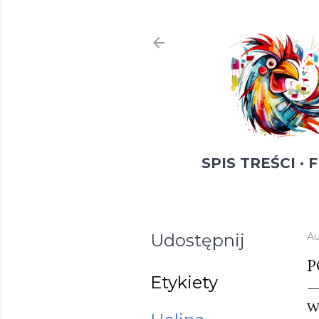
SPIS TREŚCI
F
Udostępnij
Au
P
Etykiety
W