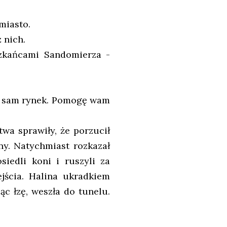
miasto.
 nich.
zkańcami Sandomierza -
na sam rynek. Pomogę wam
wa sprawiły, że porzucił
ny. Natychmiast rozkazał
iedli koni i ruszyli za
jścia. Halina ukradkiem
ąc łzę, weszła do tunelu.