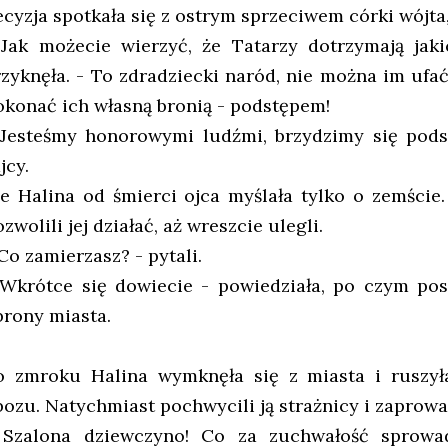
ecyzja spotkała się z ostrym sprzeciwem córki wójta,
 Jak możecie wierzyć, że Tatarzy dotrzymają jak
rzyknęła. - To zdradziecki naród, nie można im ufa
okonać ich własną bronią - podstępem!
 Jesteśmy honorowymi ludźmi, brzydzimy się pods
jcy.
le Halina od śmierci ojca myślała tylko o zemście.
zwolili jej działać, aż wreszcie ulegli.
Co zamierzasz? - pytali.
 Wkrótce się dowiecie - powiedziała, po czym p
brony miasta.
o zmroku Halina wymknęła się z miasta i ruszył
bozu. Natychmiast pochwycili ją strażnicy i zaprowa
 Szalona dziewczyno! Co za zuchwałość sprowa