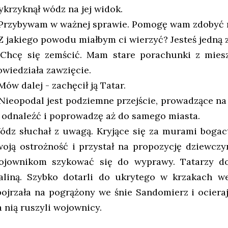
ykrzyknął wódz na jej widok.
 Przybywam w ważnej sprawie. Pomogę wam zdobyć 
 Z jakiego powodu miałbym ci wierzyć? Jesteś jedną z
 Chcę się zemścić. Mam stare porachunki z mies
owiedziała zawzięcie.
Mów dalej - zachęcił ją Tatar.
 Nieopodal jest podziemne przejście, prowadzące 
e odnaleźć i poprowadzę aż do samego miasta.
ódz słuchał z uwagą. Kryjące się za murami bogact
woją ostrożność i przystał na propozycję dziewczy
ojownikom szykować się do wyprawy. Tatarzy dos
aliną. Szybko dotarli do ukrytego w krzakach we
pojrzała na pogrążony we śnie Sandomierz i ocieraj
a nią ruszyli wojownicy.