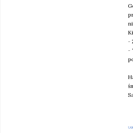
G
p
n
K
- 
-
p
H
ś
S
Ud