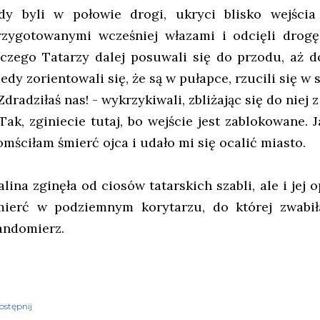
dy byli w połowie drogi, ukryci blisko wejścia 
rzygotowanymi wcześniej włazami i odcięli drog
iczego Tatarzy dalej posuwali się do przodu, aż do
iedy zorientowali się, że są w pułapce, rzucili się w
Zdradziłaś nas! - wykrzykiwali, zbliżając się do niej 
 Tak, zginiecie tutaj, bo wejście jest zablokowane. 
omściłam śmierć ojca i udało mi się ocalić miasto.
alina zginęła od ciosów tatarskich szabli, ale i jej
mierć w podziemnym korytarzu, do której zwabił
andomierz.
ostępnij