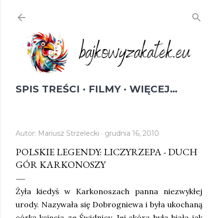
Przejdź do głównej zawartości
SPIS TREŚCI
FILMY
WIĘCEJ…
Autor:
Mariusz Strzelecki
grudnia 16, 2010
POLSKIE LEGENDY: LICZYRZEPA - DUCH
GÓR KARKONOSZY
Żyła kiedyś w Karkonoszach panna niezwykłej
urody. Nazywała się Dobrogniewa i była ukochaną
córką księcia ze Świdnicy. Jej skóra była biała jak