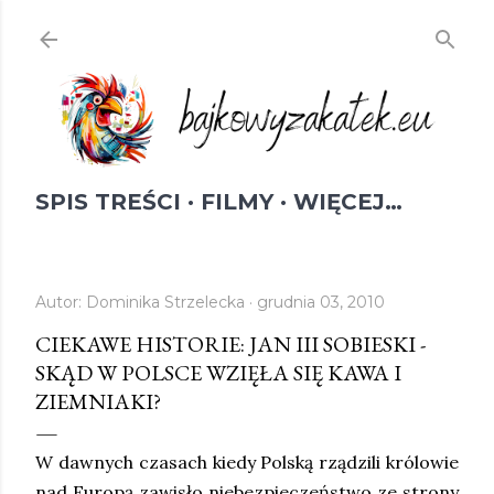
Przejdź do głównej zawartości
SPIS TREŚCI
FILMY
WIĘCEJ…
Autor:
Dominika Strzelecka
grudnia 03, 2010
CIEKAWE HISTORIE: JAN III SOBIESKI -
SKĄD W POLSCE WZIĘŁA SIĘ KAWA I
ZIEMNIAKI?
W dawnych czasach kiedy Polską rządzili królowie
nad Europą zawisło niebezpieczeństwo ze strony