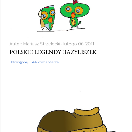
e
ś
l
i
j
k
Autor:
Mariusz Strzelecki
lutego 06, 2011
POLSKIE LEGENDY: BAZYLISZEK
o
m
Udostępnij
44 komentarze
e
n
t
a
r
z