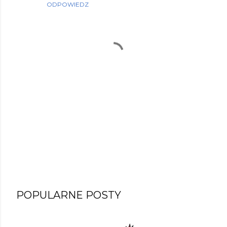
ODPOWIEDZ
P
POPULARNE POSTY
r
z