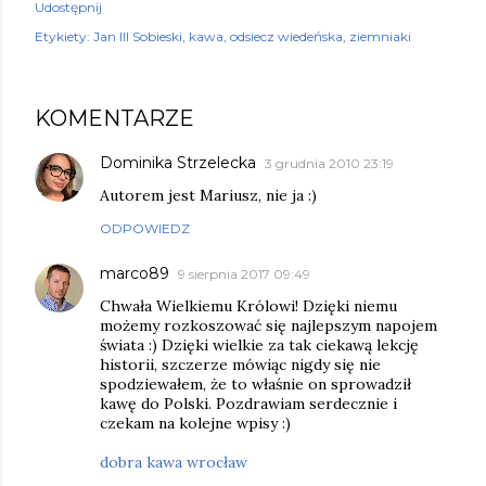
Udostępnij
Etykiety:
Jan III Sobieski
kawa
odsiecz wiedeńska
ziemniaki
KOMENTARZE
Dominika Strzelecka
3 grudnia 2010 23:19
Autorem jest Mariusz, nie ja :)
ODPOWIEDZ
marco89
9 sierpnia 2017 09:49
Chwała Wielkiemu Królowi! Dzięki niemu
możemy rozkoszować się najlepszym napojem
świata :) Dzięki wielkie za tak ciekawą lekcję
historii, szczerze mówiąc nigdy się nie
spodziewałem, że to właśnie on sprowadził
kawę do Polski. Pozdrawiam serdecznie i
czekam na kolejne wpisy :)
dobra kawa wrocław