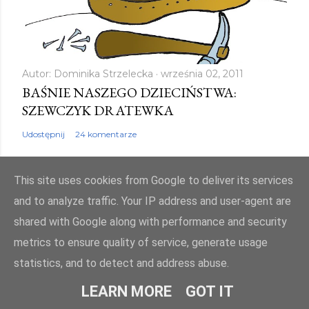
Autor:
Dominika Strzelecka
września 02, 2011
BAŚNIE NASZEGO DZIECIŃSTWA:
SZEWCZYK DRATEWKA
Udostępnij
24 komentarze
This site uses cookies from Google to deliver its services
and to analyze traffic. Your IP address and user-agent are
shared with Google along with performance and security
Obsługiwane przez usługę Blogger
metrics to ensure quality of service, generate usage
Autor obrazów motywu:
Mae Burke
statistics, and to detect and address abuse.
© bajkowyzakatek.eu 2010 - 2024. Wszelkie prawa zastrzeżone
LEARN MORE
GOT IT