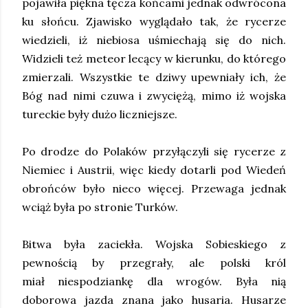
pojawiła piękna tęcza końcami jednak odwrócona
ku słońcu. Zjawisko wyglądało tak, że rycerze
wiedzieli, iż niebiosa uśmiechają się do nich.
Widzieli też meteor lecący w kierunku, do którego
zmierzali. Wszystkie te dziwy upewniały ich, że
Bóg nad nimi czuwa i zwyciężą, mimo iż wojska
tureckie były dużo liczniejsze.
Po drodze do Polaków przyłączyli się rycerze z
Niemiec i Austrii, więc kiedy dotarli pod Wiedeń
obrońców było nieco więcej. Przewaga jednak
wciąż była po stronie Turków.
Bitwa była zaciekła. Wojska Sobieskiego z
pewnością by przegrały, ale polski król
miał niespodziankę dla wrogów. Była nią
doborowa jazda znana jako husaria. Husarze