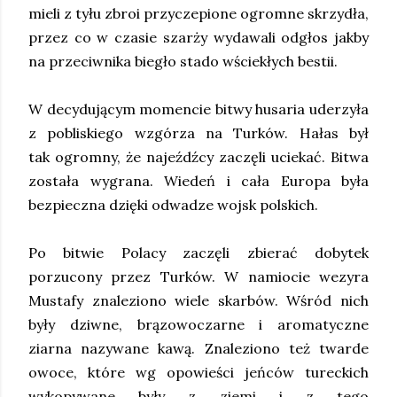
mieli z tyłu zbroi przyczepione ogromne skrzydła,
przez co w czasie szarży wydawali odgłos jakby
na przeciwnika biegło stado wściekłych bestii.
W decydującym momencie bitwy husaria uderzyła
z pobliskiego wzgórza na Turków. Hałas był
tak ogromny, że najeźdźcy zaczęli uciekać. Bitwa
została wygrana. Wiedeń i cała Europa była
bezpieczna dzięki odwadze wojsk polskich.
Po bitwie Polacy zaczęli zbierać dobytek
porzucony przez Turków. W namiocie wezyra
Mustafy znaleziono wiele skarbów. Wśród nich
były dziwne, brązowoczarne i aromatyczne
ziarna nazywane kawą. Znaleziono też twarde
owoce, które wg opowieści jeńców tureckich
wykopywane były z ziemi i z tego