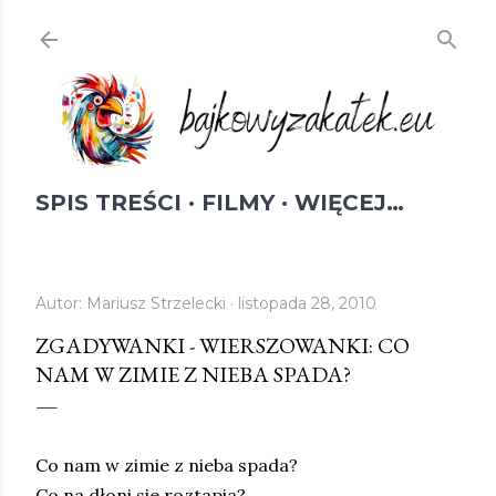
Przejdź do głównej zawartości
SPIS TREŚCI
FILMY
WIĘCEJ…
Autor:
Mariusz Strzelecki
listopada 28, 2010
ZGADYWANKI - WIERSZOWANKI: CO
NAM W ZIMIE Z NIEBA SPADA?
Co nam w zimie z nieba spada?
Co na dłoni sie roztapia?