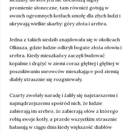
promienie słoneczne, tam również gotują w
swoich ogromnych kotłach smołę dla złych ludzi i
ukrywają wielkie skarby: góry złota i srebra.
Jedna z takich siedzib znajdowała się w okolicach
Olkusza, gdzie ludzie odkryli bogate złoża ołowiu i
srebra. Kiedy mieszkańcy zaczęli budować
kopalnie i drążyć w ziemi coraz głębiej i głębiej w
poszukiwaniu surowców mieszkające pod ziemią
diabły strasznie się rozgniewały.
Czarty zwołały naradę i żaliły się najstarszemu i
najmądrzejszemu spośród nich, że ludzie
zabierają im srebro, że zabierają ołów z którego
robią swoje kotły, a przede wszystkim strasznie
hałasują w ciągu dnia kiedy większość diabłów