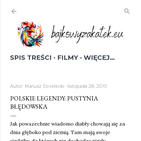
Przejdź do głównej zawartości
SPIS TREŚCI
FILMY
WIĘCEJ…
Autor:
Mariusz Strzelecki
listopada 28, 2010
POLSKIE LEGENDY: PUSTYNIA
BŁĘDOWSKA
Jak powszechnie wiadomo diabły chowają się za
dnia głęboko pod ziemią. Tam mają swoje
siedziby, do których nie dochodzą nigdy