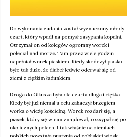
Do wykonania zadania został wyznaczony młody
czart, który wpadł na pomysł zasypania kopalni.
Otrzymał on od kolegów ogromny worek i
poleciał nad morze. Tam przez wiele godzin
napełniał worek piaskiem. Kiedy skończył piasku
było tak dużo, że diabeł ledwie oderwał się od
ziemi z ciężkim ładunkiem.
Droga do Olkusza była dla czarta długa i ciężka.
Kiedy był już niemal u celu zahaczył brzegiem
worka o wieżę kościelną. Worek rozdarł się, a
piasek, który się w nim znajdował, rozsypał się po
okolicznych polach. I tak właśnie na ziemiach
polskich powstała pustynia od pobliskiej wioski