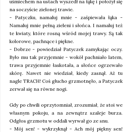
uśmiechem na ustach wyszedł na łąkę i położył się
na soczyście zielonej trawie.
- Patyczku, namaluj mnie - zaśpiewała łąka -
Namaluj mnie pełną zieleni i słońca. I namaluj też
te kwiaty, które rosną wśród mojej trawy. Są tak
kolorowe, pachnące i piękne.
- Dobrze - powiedział Patyczek zamykając oczy.
Było mu tak przyjemnie - wokół pachniało latem,
trawa przyjemnie łaskotała, a słońce ogrzewało
skórę. Nawet nie wiedział, kiedy zasnął. Aż tu
nagle TRACH! Coś głucho grzmotnęło, a Patyczek
zerwał się na równe nogi.
Gdy po chwili oprzytomniał, zrozumiał, że stoi we
własnym pokoju, a na zewnątrz szaleje burza.
Odgłos grzmotu w oddali wyrwał go ze snu.
- Mój sen! - wykrzyknął - Ach mój piękny sen!