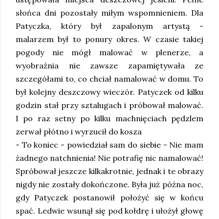
słońca dni pozostały miłym wspomnieniem. Dla
Patyczka, który był zapalonym artystą -
malarzem był to ponury okres. W czasie takiej
pogody nie mógł malować w plenerze, a
wyobraźnia nie zawsze zapamiętywała ze
szczegółami to, co chciał namalować w domu. To
był kolejny deszczowy wieczór. Patyczek od kilku
godzin stał przy sztalugach i próbował malować.
I po raz setny po kilku machnięciach pędzlem
zerwał płótno i wyrzucił do kosza
- To koniec - powiedział sam do siebie - Nie mam
żadnego natchnienia! Nie potrafię nic namalować!
Spróbował jeszcze kilkakrotnie, jednak i te obrazy
nigdy nie zostały dokończone. Była już późna noc,
gdy Patyczek postanowił położyć się w końcu
spać. Ledwie wsunął się pod kołdrę i ułożył głowę