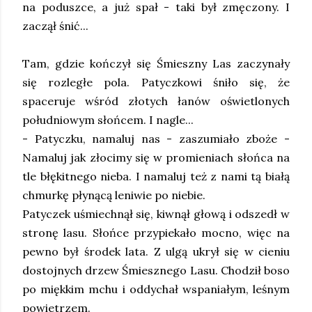
na poduszce, a już spał - taki był zmęczony. I
zaczął śnić...
Tam, gdzie kończył się Śmieszny Las zaczynały
się rozległe pola. Patyczkowi śniło się, że
spaceruje wśród złotych łanów oświetlonych
południowym słońcem. I nagle...
- Patyczku, namaluj nas - zaszumiało zboże -
Namaluj jak złocimy się w promieniach słońca na
tle błękitnego nieba. I namaluj też z nami tą białą
chmurkę płynącą leniwie po niebie.
Patyczek uśmiechnął się, kiwnął głową i odszedł w
stronę lasu. Słońce przypiekało mocno, więc na
pewno był środek lata. Z ulgą ukrył się w cieniu
dostojnych drzew Śmiesznego Lasu. Chodził boso
po miękkim mchu i oddychał wspaniałym, leśnym
powietrzem.